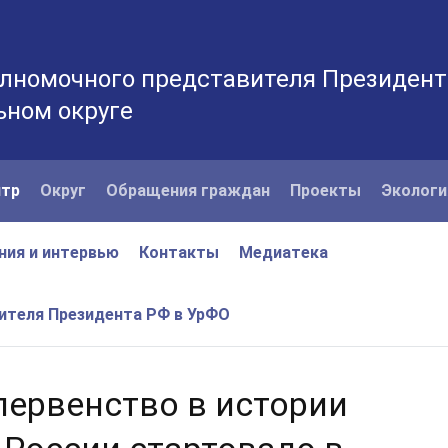
лномочного представителя Президент
ьном округе
нтр
Округ
Обращения граждан
Проекты
Экологи
ния и интервью
Контакты
Медиатека
вителя Президента РФ в УрФО
ервенство в истории